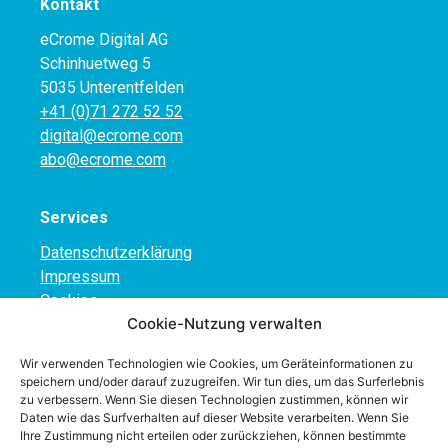
Kontakt
eCrome Digital AG
Schinhuetweg 5
5035 Unterentfelden
+41 (0)71 272 52 52
digital@ecrome.com
abo@ecrome.com
Services
Datenschutzerklärung
Impressum
Cookies
Cookie-Nutzung verwalten
ABG
Wir verwenden Technologien wie Cookies, um Geräteinformationen zu
Navigation
speichern und/oder darauf zuzugreifen. Wir tun dies, um das Surferlebnis
zu verbessern. Wenn Sie diesen Technologien zustimmen, können wir
Abo für Abonnementverwaltung
Daten wie das Surfverhalten auf dieser Website verarbeiten. Wenn Sie
Ihre Zustimmung nicht erteilen oder zurückziehen, können bestimmte
Advert für Anzeigenverwaltung