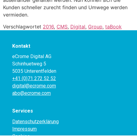
auseinander gehalten werden. Nun können sich die
Kunden schneller zurecht finden und Umwege werden
vermieden.
Verschlagwortet
2016
,
CMS
,
Digital
,
Group
,
taBook
Kontakt
eCrome Digital AG
Schinhuetweg 5
5035 Unterentfelden
+41 (0)71 272 52 52
digital@ecrome.com
abo@ecrome.com
Services
Datenschutzerklärung
Impressum
Cookies